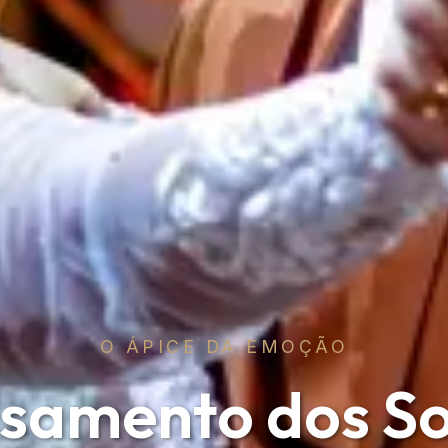
O ÁPICE DA EMOÇÃO
samento dos S